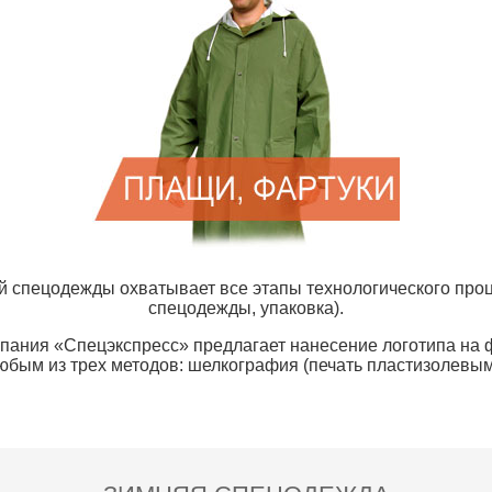
й спецодежды охватывает все этапы технологического проц
спецодежды, упаковка).
ания «Спецэкспресс» предлагает нанесение логотипа на 
юбым из трех методов: шелкография (печать пластизолевы